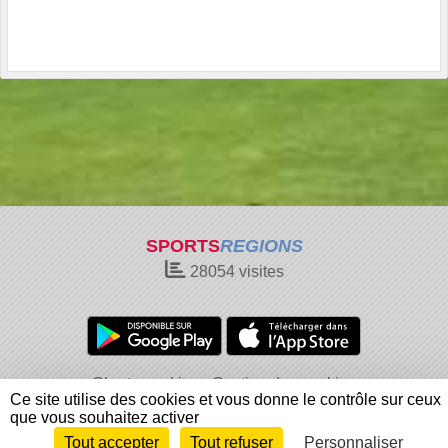
SPORTS
REGIONS
28054
visites
Charte cookies
Gestion des cookies
Ce site utilise des cookies et vous donne le contrôle sur ceux
Informations légales
Signaler un contenu inapproprié
que vous souhaitez activer
Tout accepter
Tout refuser
Personnaliser
Envie de participer ?
Connexion