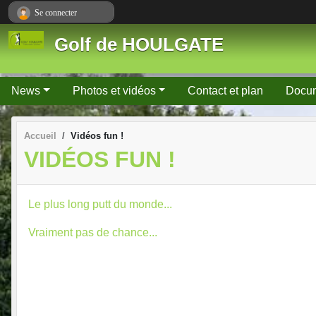
Panneau de gestion des cookies
Se connecter
Golf de HOULGATE
News
Photos et vidéos
Contact et plan
Docu
Accueil
Vidéos fun !
VIDÉOS FUN !
Le plus long putt du monde...
Vraiment pas de chance...