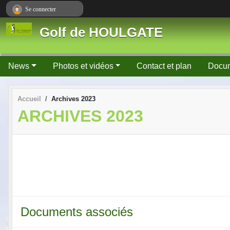
Panneau de gestion des cookies
Se connecter
Golf de HOULGATE
News
Photos et vidéos
Contact et plan
Docu
Accueil
Archives 2023
ARCHIVES 2023
Documents associés