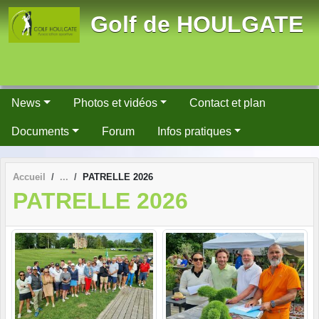
Panneau de gestion des cookies
Golf de HOULGATE
News
Photos et vidéos
Contact et plan
Documents
Forum
Infos pratiques
Accueil
PATRELLE 2026
PATRELLE 2026