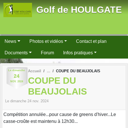
Panneau de gestion des cookies
Golf de HOULGATE
News
Photos et vidéos
Contact et plan
Documents
Forum
Infos pratiques
Le
dimanche
Accueil
COUPE DU BEAUJOLAIS
24
COUPE DU
NOV.
2024
BEAUJOLAIS
Le
dimanche
24
nov.
2024
Compétition annulée...pour cause de greens d'hiver...Le
casse-croûte est maintenu à 12h30...