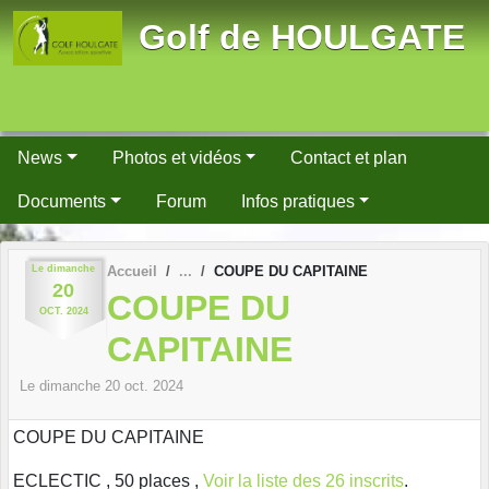
Panneau de gestion des cookies
Golf de HOULGATE
News
Photos et vidéos
Contact et plan
Documents
Forum
Infos pratiques
Le
dimanche
Accueil
COUPE DU CAPITAINE
20
COUPE DU
OCT.
2024
CAPITAINE
Le
dimanche
20
oct.
2024
COUPE DU CAPITAINE
ECLECTIC , 50 places ,
Voir la liste des 26 inscrits
.