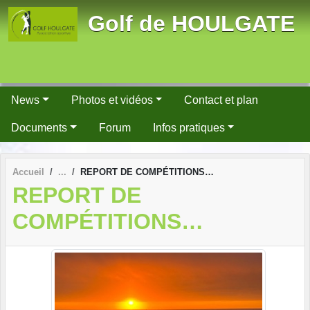
Panneau de gestion des cookies
Golf de HOULGATE
News
Photos et vidéos
Contact et plan
Documents
Forum
Infos pratiques
Accueil
REPORT DE COMPÉTITIONS…
REPORT DE
COMPÉTITIONS…