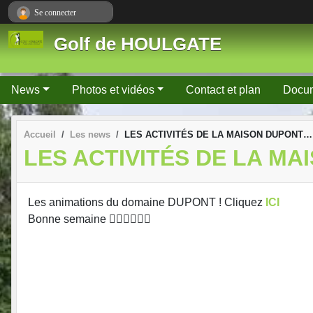
Panneau de gestion des cookies
Se connecter
Golf de HOULGATE
News
Photos et vidéos
Contact et plan
Docu
Accueil
Les news
LES ACTIVITÉS DE LA MAISON DUPONT…
LES ACTIVITÉS DE LA M
Les animations du domaine DUPONT ! Cliquez
ICI
Bonne semaine 🏌🏾‍♂️🏌🏽‍♀️