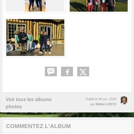
Voir tous les albums
Publié le
06 oct. 2024
par
Didier LOCCI
photos
COMMENTEZ L'ALBUM