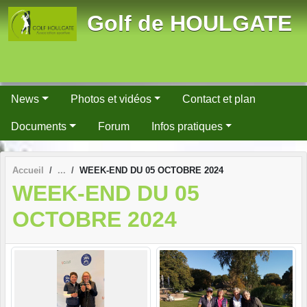
Panneau de gestion des cookies
Golf de HOULGATE
News
Photos et vidéos
Contact et plan
Documents
Forum
Infos pratiques
Accueil
WEEK-END DU 05 OCTOBRE 2024
WEEK-END DU 05
OCTOBRE 2024