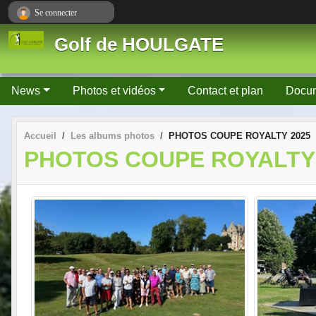
Panneau de gestion des cookies
Se connecter
Golf de HOULGATE
News
Photos et vidéos
Contact et plan
Docu
Accueil
Les albums photos
PHOTOS COUPE ROYALTY 2025
PHOTOS COUPE ROYALTY