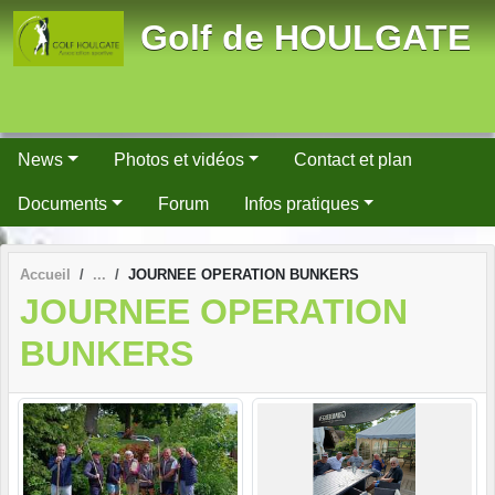
Panneau de gestion des cookies
Golf de HOULGATE
News
Photos et vidéos
Contact et plan
Documents
Forum
Infos pratiques
Accueil
JOURNEE OPERATION BUNKERS
JOURNEE OPERATION
BUNKERS