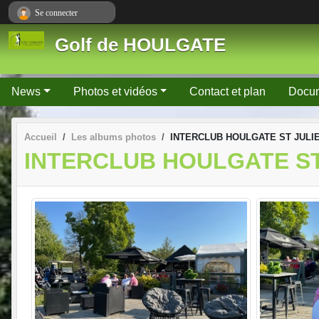
Panneau de gestion des cookies
Se connecter
Golf de HOULGATE
News
Photos et vidéos
Contact et plan
Docu
Accueil
Les albums photos
INTERCLUB HOULGATE ST JULI
INTERCLUB HOULGATE ST