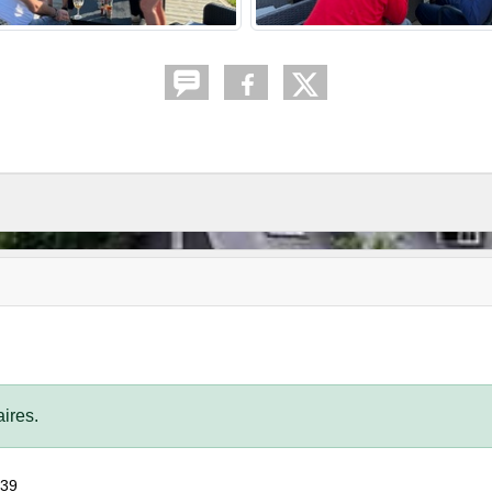
ires.
:39