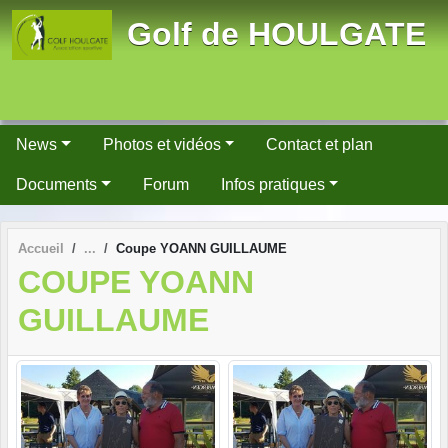
Panneau de gestion des cookies
Golf de HOULGATE
News
Photos et vidéos
Contact et plan
Documents
Forum
Infos pratiques
Accueil
Coupe YOANN GUILLAUME
COUPE YOANN
GUILLAUME