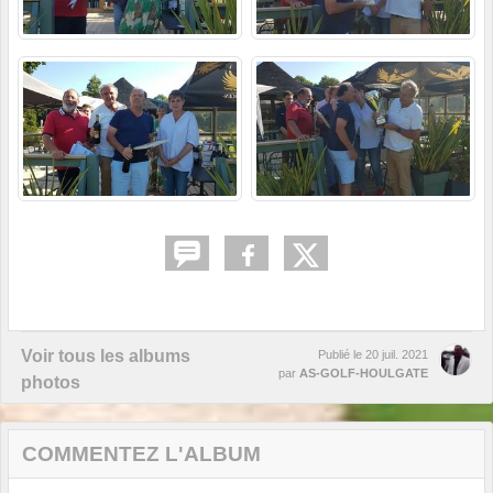
Voir tous les albums
Publié le
20 juil. 2021
par
AS-GOLF-HOULGATE
photos
COMMENTEZ L'ALBUM