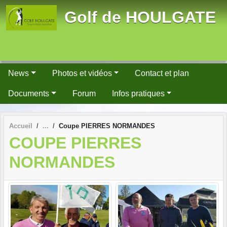
Panneau de gestion des cookies
Golf de HOULGATE
News
Photos et vidéos
Contact et plan
Documents
Forum
Infos pratiques
Accueil
Coupe PIERRES NORMANDES
COUPE PIERRES
NORMANDES