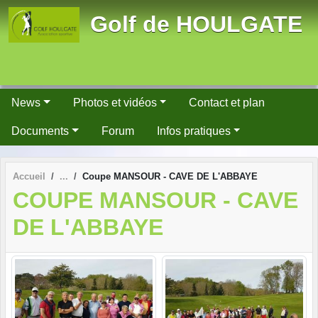
Panneau de gestion des cookies
Golf de HOULGATE
News
Photos et vidéos
Contact et plan
Documents
Forum
Infos pratiques
Accueil
Coupe MANSOUR - CAVE DE L'ABBAYE
COUPE MANSOUR - CAVE
DE L'ABBAYE