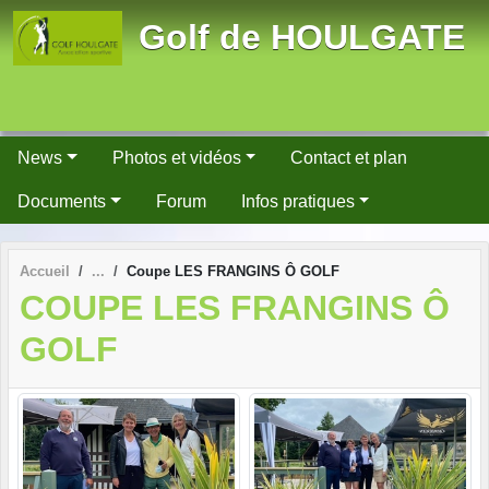
Panneau de gestion des cookies
Golf de HOULGATE
News
Photos et vidéos
Contact et plan
Documents
Forum
Infos pratiques
Accueil
Coupe LES FRANGINS Ô GOLF
COUPE LES FRANGINS Ô
GOLF