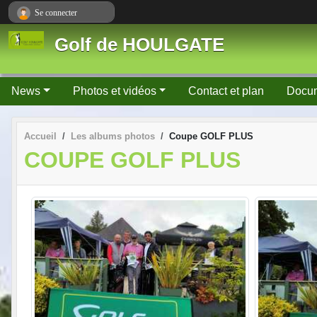
Panneau de gestion des cookies
Se connecter
Golf de HOULGATE
News
Photos et vidéos
Contact et plan
Docu
Accueil
Les albums photos
Coupe GOLF PLUS
COUPE GOLF PLUS