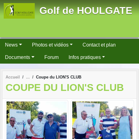
Panneau de gestion des cookies
Golf de HOULGATE
News
Photos et vidéos
Contact et plan
Documents
Forum
Infos pratiques
Accueil
Coupe du LION'S CLUB
COUPE DU LION'S CLUB