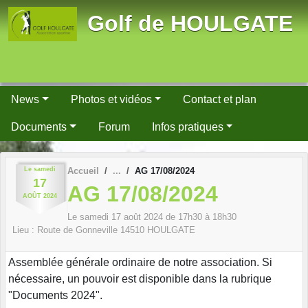
Panneau de gestion des cookies
Golf de HOULGATE
News
Photos et vidéos
Contact et plan
Documents
Forum
Infos pratiques
Le
samedi
Accueil
AG 17/08/2024
17
AG 17/08/2024
AOÛT
2024
Le
samedi
17
août
2024
de 17h30 à 18h30
Lieu :
Route de Gonneville
14510
HOULGATE
Assemblée générale ordinaire de notre association. Si
nécessaire, un pouvoir est disponible dans la rubrique
"Documents 2024".