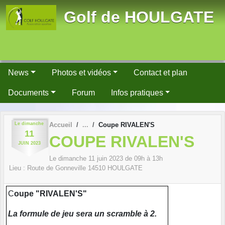
Panneau de gestion des cookies
Golf de HOULGATE
News
Photos et vidéos
Contact et plan
Documents
Forum
Infos pratiques
Le
dimanche
Accueil
Coupe RIVALEN'S
11
COUPE RIVALEN'S
JUIN
2023
Le
dimanche
11
juin
2023
de 09h à 13h
Lieu :
Route de Gonneville
14510
HOULGATE
C
oupe "RIVALEN'S"
La formule de jeu sera un scramble à 2.