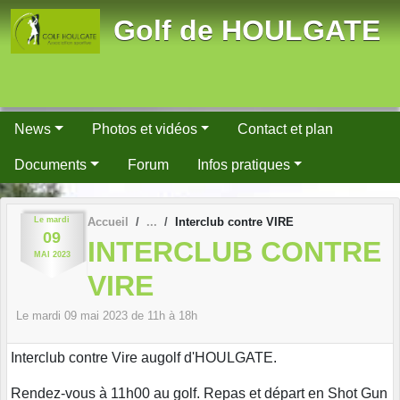
Panneau de gestion des cookies
Golf de HOULGATE
News
Photos et vidéos
Contact et plan
Documents
Forum
Infos pratiques
Le
mardi
Accueil
Interclub contre VIRE
09
INTERCLUB CONTRE
MAI
2023
VIRE
Le
mardi
09
mai
2023
de 11h à 18h
Interclub contre Vire augolf d'HOULGATE.
Rendez-vous à 11h00 au golf. Repas et départ en Shot Gun