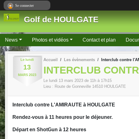
Panneau de gestion des cookies
Se connecter
Golf de HOULGATE
News
Photos et vidéos
Contact et plan
Docu
Accueil
Les évènements
Interclub contre l
Le
lundi
13
INTERCLUB CONTR
MARS
2023
Le
lundi
13
mars
2023
de 11h à 17h15
Lieu :
Route de Gonneville
14510
HOULGATE
Interclub contre L'AMIRAUTE à HOULGATE
Rendez-vous à 11 heures pour le déjeuner.
Départ en ShotGun à 12 heures