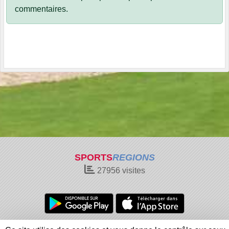
commentaires.
SPORTS
REGIONS
27956
visites
Charte cookies
Gestion des cookies