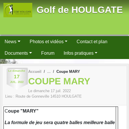
Panneau de gestion des cookies
Golf de HOULGATE
News
Photos et vidéos
Contact et plan
Documents
Forum
Infos pratiques
Le
dimanche
Accueil
Coupe MARY
17
COUPE MARY
JUIL.
2022
Le
dimanche
17
juil.
2022
Lieu :
Route de Gonneville
14510
HOULGATE
C
oupe "MARY"
La formule de jeu sera quatre balles meilleure balle