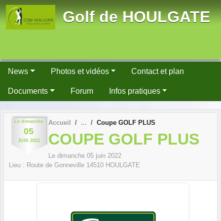
Panneau de gestion des cookies
Golf de HOULGATE
News
Photos et vidéos
Contact et plan
Documents
Forum
Infos pratiques
Le
dimanche
Accueil
Coupe GOLF PLUS
05
COUPE GOLF PLUS
JUIN
2022
Le
dimanche
05
juin
2022
Lieu :
Route de Gonneville
14510
HOULGATE