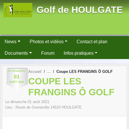
Panneau de gestion des cookies
Golf de HOULGATE
News
Photos et vidéos
Contact et plan
Documents
Forum
Infos pratiques
Le
dimanche
Accueil
Coupe LES FRANGINS Ô GOLF
01
COUPE LES
AOÛT
2021
FRANGINS Ô GOLF
Le
dimanche
01
août
2021
Lieu :
Route de Gonneville
14510
HOULGATE