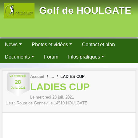
Panneau de gestion des cookies
Golf de HOULGATE
News
Photos et vidéos
Contact et plan
Documents
Forum
Infos pratiques
Le
mercredi
Accueil
LADIES CUP
28
LADIES CUP
JUIL.
2021
Le
mercredi
28
juil.
2021
Lieu :
Route de Gonneville
14510
HOULGATE