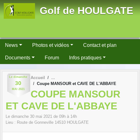
Panneau de gestion des cookies
Golf de HOULGATE
News
Photos et vidéos
Contact et plan
Documents
Forum
Infos pratiques
Le
dimanche
Accueil
30
Coupe MANSOUR et CAVE DE L'ABBAYE
MAI
2021
COUPE MANSOUR
ET CAVE DE L'ABBAYE
Le
dimanche
30
mai
2021
de 09h à 14h
Lieu :
Route de Gonneville
14510
HOULGATE