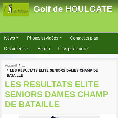
Panneau de gestion des cookies
Golf de HOULGATE
News
Photos et vidéos
Contact et plan
Documents
Forum
Infos pratiques
Accueil
LES RESULTATS ELITE SENIORS DAMES CHAMP DE
BATAILLE
LES RESULTATS ELITE
SENIORS DAMES CHAMP
DE BATAILLE