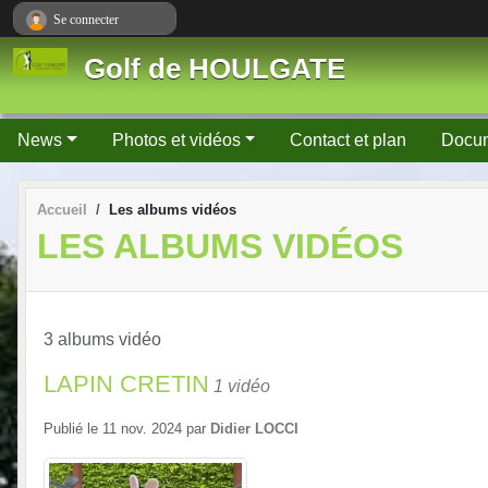
Panneau de gestion des cookies
Se connecter
Golf de HOULGATE
News
Photos et vidéos
Contact et plan
Docu
Accueil
Les albums vidéos
LES ALBUMS VIDÉOS
3 albums vidéo
LAPIN CRETIN
1 vidéo
Publié le
11 nov. 2024
par
Didier LOCCI