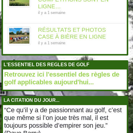
LIGNE…
il y a 1 semaine
RÉSULTATS ET PHOTOS
CASE À BIÈRE EN LIGNE
il y a 1 semaine
L'ESSENTIEL DES REGLES DE GOLF
Retrouvez ici l'essentiel des règles de
golf applicables aujourd'hui...
LA CITATION DU JOUR...
“Ce qu’il y a de passionnant au golf, c’est
que même si l’on joue très mal, il est
toujours possible d’empirer son jeu.”