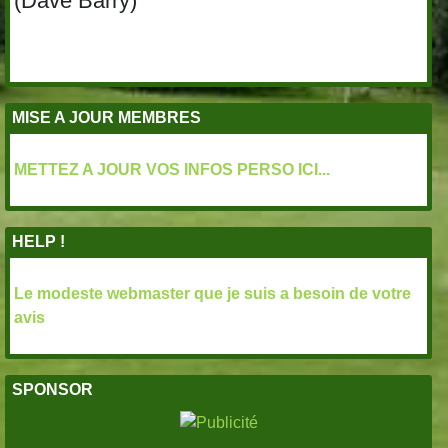
(Dave Barry)
MISE A JOUR MEMBRES
METTEZ A JOUR VOS INFOS PERSO ICI...
HELP !
Le modeste webmaster que je suis a besoin de votre
avis
SPONSOR